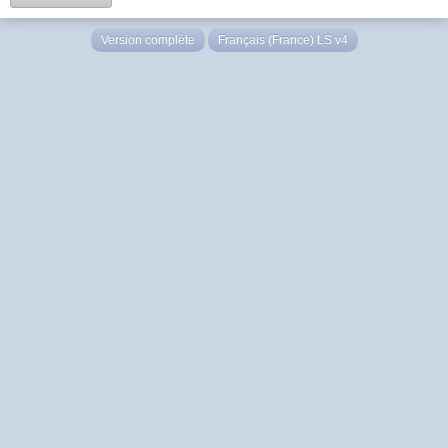
Version complète
Français (France) LS v4