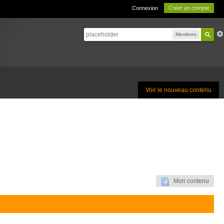
Connexion
Créer un compte
Membres
Voir le nouveau contenu
Mon contenu