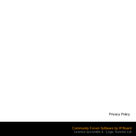
Privacy Policy
Community Forum Software by IP.Board
Licence accordée à : Logic Sunrise Ltd