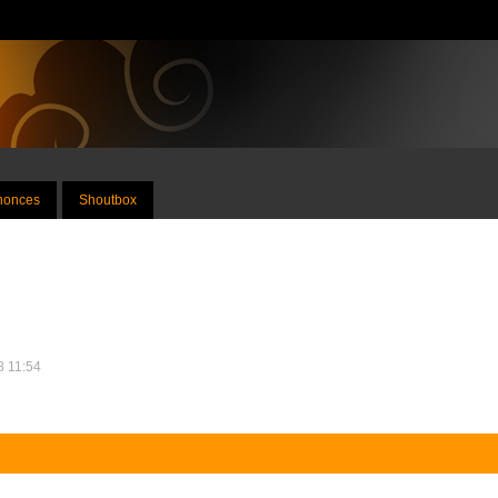
nnonces
Shoutbox
18 11:54