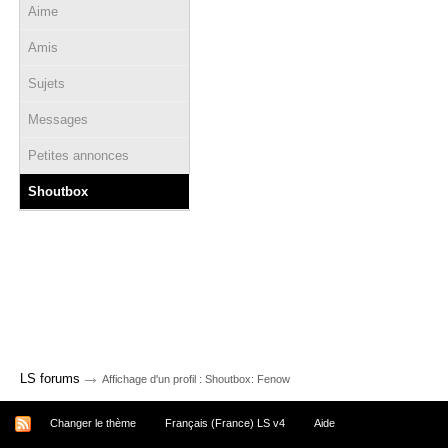
Aime
Amis
Sujets
Messages
Petites annonces
Shoutbox
→
LS forums
Affichage d'un profil : Shoutbox: Fenow
Changer le thème
Français (France) LS v4
Aide