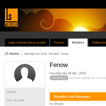
Logic-Sunrise (retour au site)
Forums
Membres
Petites a
→
LS forums
Affichage d'un profil : Shoutbox: Fenow
Fenow
Inscrit(e) (le) 29 déc. 2010
Déconnecté
Dernière activité juil. 14 20
Aperçu
Shoutbox Non Messages
Flux du profil
no Shouts