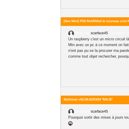
[Nes Mini] PSX ReARMed le nouveau core 
Posté par
scarface45
-
25 février 
Un raspberry c'est un micro circuit l
Mtn avec un pc à ce moment on fait 
n'ont pas pu se la procurer ma parole.
comme tout objet rechercher, pourquo
Multiman v02.06.02/03/04 *MAJ2*
Posté par
scarface45
-
13 septemb
Pourquoi sortir des mises à jours tout