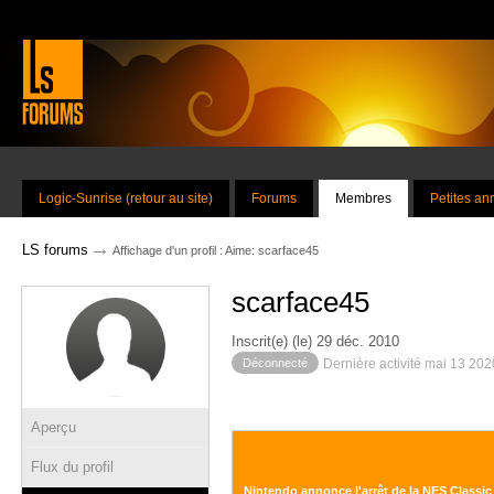
Logic-Sunrise (retour au site)
Forums
Membres
Petites a
→
LS forums
Affichage d'un profil : Aime: scarface45
scarface45
Inscrit(e) (le) 29 déc. 2010
Déconnecté
Dernière activité mai 13 20
Aperçu
Flux du profil
Nintendo annonce l'arrêt de la NES Classic