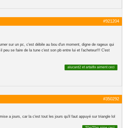
#921204
rner sur un pc, c'est débile au bou d'un moment, digne de rageux qui
 peu se faire de la tune c'est son pb entre lui et l'acheteur!!! C'est
alucard2
et
artaifix
aiment ceci
#350292
se a jours, car la c'est tout les jours qu'il faut appuyé sur triangle lol
T0mT0m
aime ceci