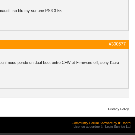
 maudit iso blu-ray sur une PS3 3.55
#300577
 ou il nous ponde un dual boot entre CFW et Firmware off, sony l'aura
Privacy Policy
Community Forum Software by IP.Board
Licence accordée à : Logic Sunrise Ltd