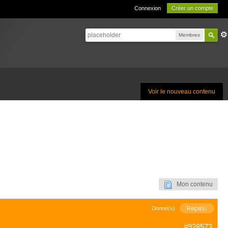
Connexion
Créer un compte
Membres
Voir le nouveau contenu
Mon contenu
Donné(s)
Reçu(s)
#928573