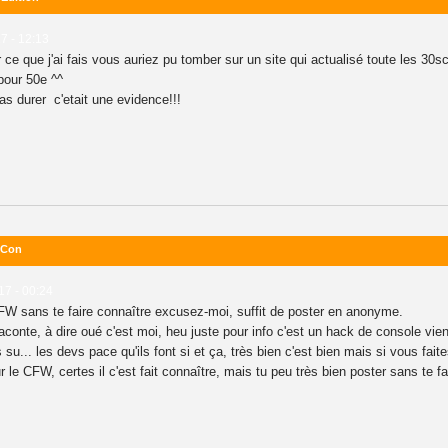
17 - 12:13
 ce que j'ai fais vous auriez pu tomber sur un site qui actualisé toute les 30s
pour 50e ^^
r pas durer c'etait une evidence!!!
r0Con
17 - 00:24
FW sans te faire connaître excusez-moi, suffit de poster en anonyme.
onte, à dire oué c'est moi, heu juste pour info c'est un hack de console viens 
s su... les devs pace qu'ils font si et ça, très bien c'est bien mais si vous fai
le CFW, certes il c'est fait connaître, mais tu peu très bien poster sans te fa