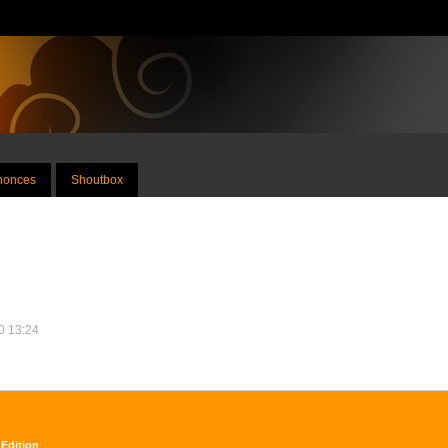
nnonces
Shoutbox
20 13:24
 Edition