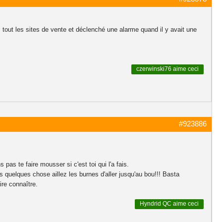
c tout les sites de vente et déclenché une alarme quand il y avait une
czerwinski76
aime ceci
#923886
pas te faire mousser si c'est toi qui l'a fais.
tes quelques chose aillez les burnes d'aller jusqu'au bou!!! Basta
ire connaître.
Hyndrid QC
aime ceci