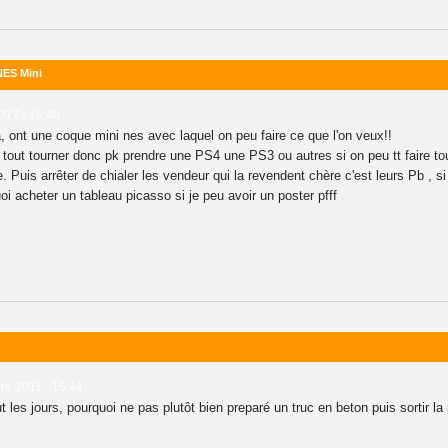
NES Mini
2017 - 18:40
à, ont une coque mini nes avec laquel on peu faire ce que l'on veux!!
tout tourner donc pk prendre une PS4 une PS3 ou autres si on peu tt faire tou
 Puis arrêter de chialer les vendeur qui la revendent chère c'est leurs Pb , si il
i acheter un tableau picasso si je peu avoir un poster pfff
re 2011 - 16:44
 les jours, pourquoi ne pas plutôt bien preparé un truc en beton puis sortir la mi