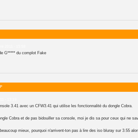
re 2011 - 15:58
ande G***** du complot Fake
J*
011 - 13:19
console 3.41 avec un CFW3.41 qui utilise les fonctionnalité du dongle Cobra.
 dongle Cobra et de pas bidouiller sa console, moi je dis sa pour ceux qui ne sa
eaucoup mieux, pourquoi n'arrivent-ton pas à lire des iso bluray sur 3.55 alo