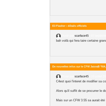
E3 Flasher : détails officiels
Posté par
scarface45
-
07 septemb
bah voilà qui fera taire certaine gr
De nouvelles infos sur le CFW JaicraB *MA
Posté par
scarface45
-
10 juillet 2
C4est quoi l'interet de modifier sa 
Alors qu'il suffit de se procurrer le
Mais sur un CFW 3.55 sa aurait été b