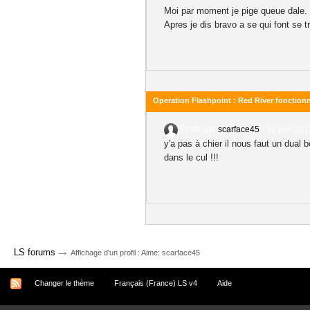
Moi par moment je pige queue dale.
Apres je dis bravo a se qui font se 
Operation Flashpoint : Red River fonction
Posté par
scarface45
-
10 juin 201
y'a pas à chier il nous faut un dual
dans le cul !!!
→
LS forums
Affichage d'un profil : Aime: scarface45
Changer le thème
Français (France) LS v4
Aide