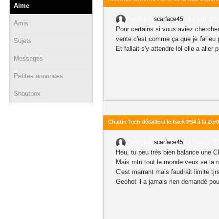
Aime
Posté par
scarface45
-
14 avril 20
Amis
Pour certains si vous aviez chercher
vente c'est comme ça que je l'ai eu 
Sujets
Et fallait s'y attendre lol elle a alle
Messages
Petites annonces
Shoutbox
Chaitin Tech détaillera le hack PS4 à la Ze
Posté par
scarface45
-
12 mars 20
Heu, tu peu trés bien balance une C
Mais mtn tout le monde veux se la rac
C'est marrant mais faudrait limite tjr
Geohot il a jamais rien demandé pour 