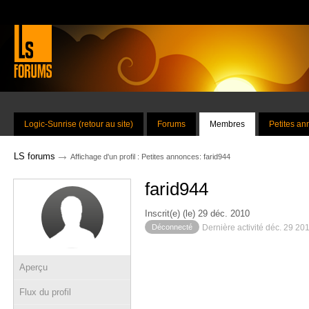
Logic-Sunrise (retour au site)
Forums
Membres
Petites a
→
LS forums
Affichage d'un profil : Petites annonces: farid944
farid944
Inscrit(e) (le) 29 déc. 2010
Déconnecté
Dernière activité déc. 29 20
Aperçu
Flux du profil