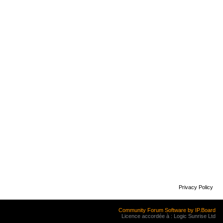
Privacy Policy
Community Forum Software by IP.Board
Licence accordée à : Logic Sunrise Ltd