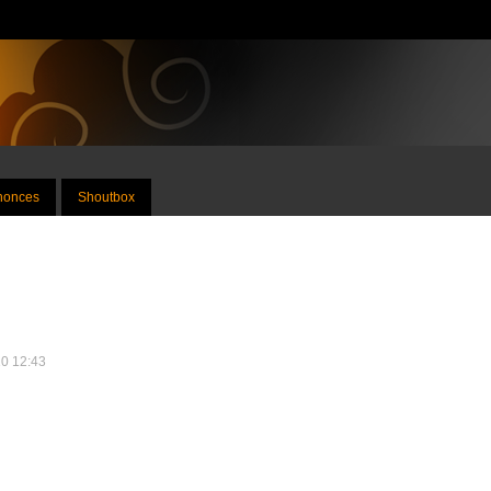
nnonces
Shoutbox
10 12:43