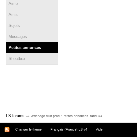
Aime
Amis
Sujets
Messages
Petites annonces
Shoutbox
→
LS forums
Affichage d'un profil : Petites annonces: farid944
Changer le thème
Français (France) LS v4
Aide