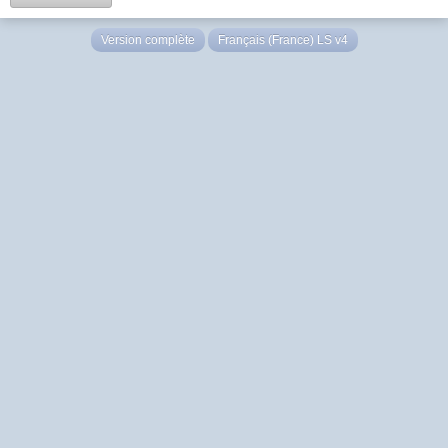
Version complète
Français (France) LS v4