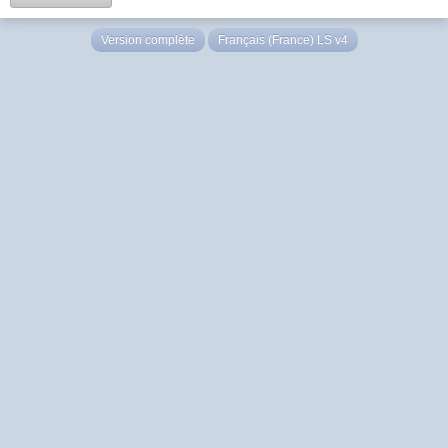
Version complète
Français (France) LS v4