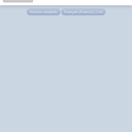
Version complète
Français (France) LS v4