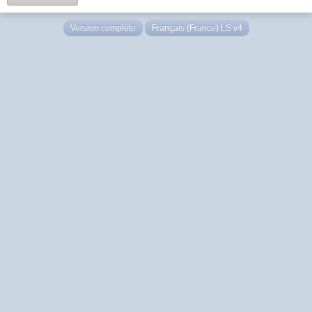
Version complète
Français (France) LS v4