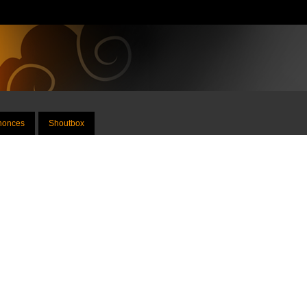
nnonces
Shoutbox