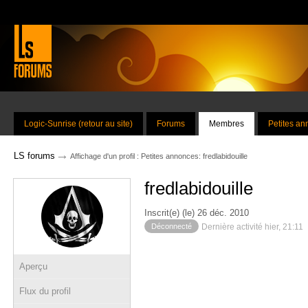
Logic-Sunrise (retour au site)
Forums
Membres
Petites a
→
LS forums
Affichage d'un profil : Petites annonces: fredlabidouille
fredlabidouille
Inscrit(e) (le) 26 déc. 2010
Déconnecté
Dernière activité hier, 21:11
Aperçu
Flux du profil