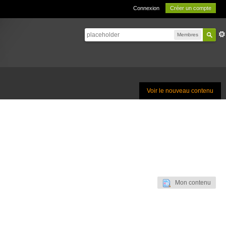
Connexion
Créer un compte
Membres
Voir le nouveau contenu
Mon contenu