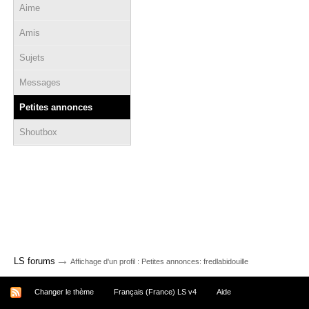
Aime
Amis
Sujets
Messages
Petites annonces
Shoutbox
→
LS forums
Affichage d'un profil : Petites annonces: fredlabidouille
Changer le thème
Français (France) LS v4
Aide