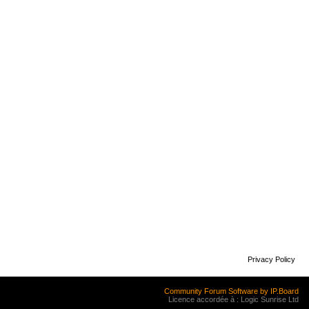
Privacy Policy
Community Forum Software by IP.Board
Licence accordée à : Logic Sunrise Ltd