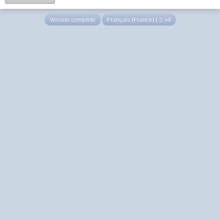
Version complète
Français (France) LS v4