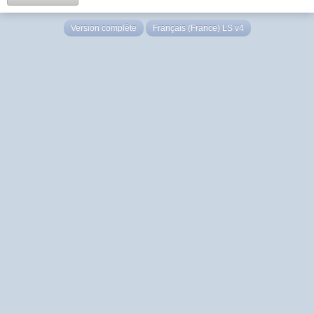
Version complète
Français (France) LS v4