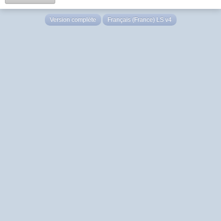
Version complète
Français (France) LS v4