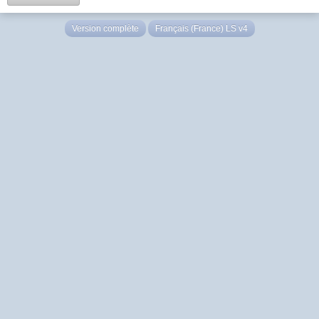
Version complète
Français (France) LS v4