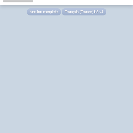
Version complète
Français (France) LS v4