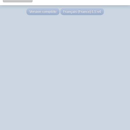
Version complète
Français (France) LS v4