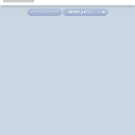
Version complète
Français (France) LS v4