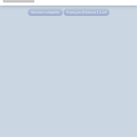
Version complète
Français (France) LS v4