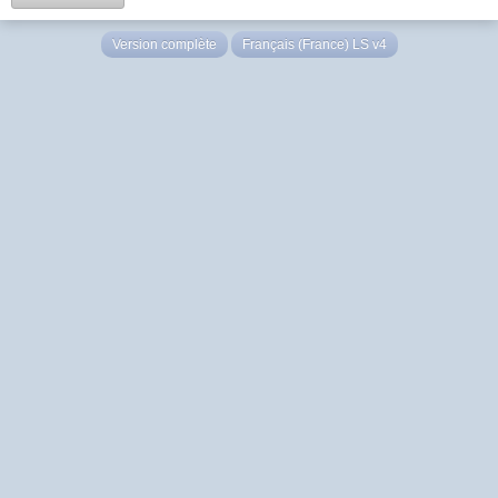
Version complète
Français (France) LS v4