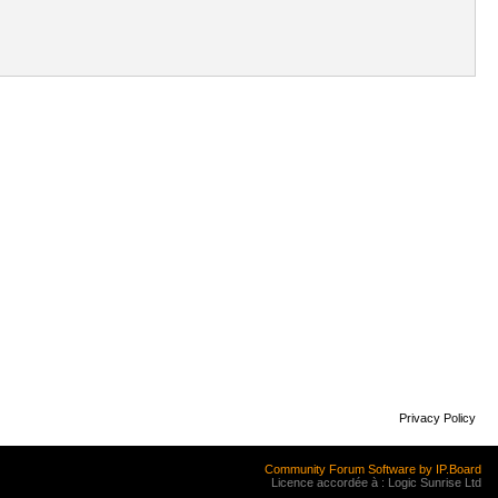
Privacy Policy
Community Forum Software by IP.Board
Licence accordée à : Logic Sunrise Ltd