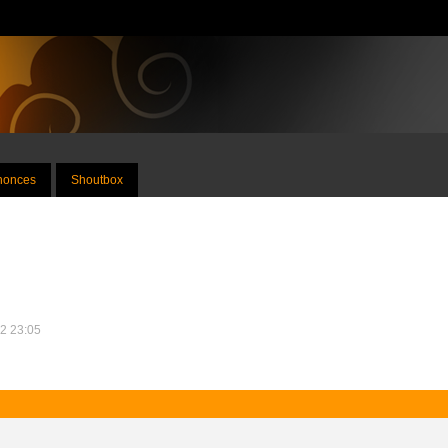
nnonces
Shoutbox
12 23:05