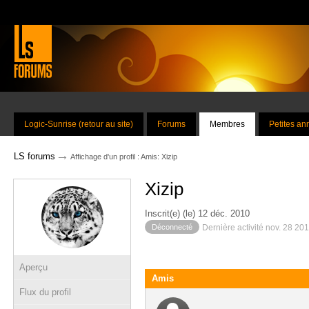
Logic-Sunrise (retour au site)
Forums
Membres
Petites a
→
LS forums
Affichage d'un profil : Amis: Xizip
Xizip
Inscrit(e) (le) 12 déc. 2010
Déconnecté
Dernière activité nov. 28 20
Aperçu
Amis
Flux du profil