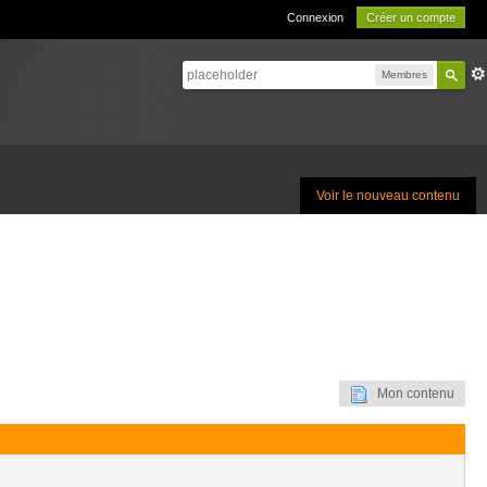
Connexion
Créer un compte
Membres
Voir le nouveau contenu
Mon contenu