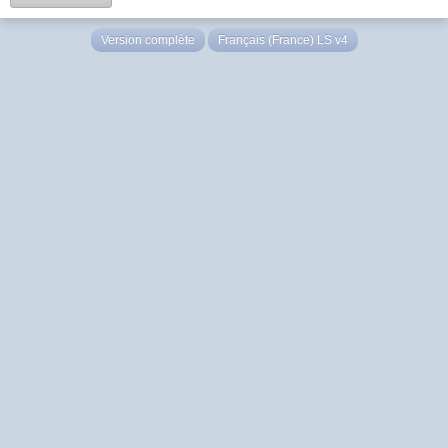
Version complète
Français (France) LS v4