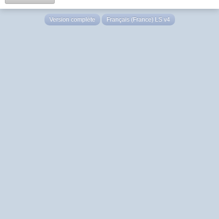
Version complète
Français (France) LS v4