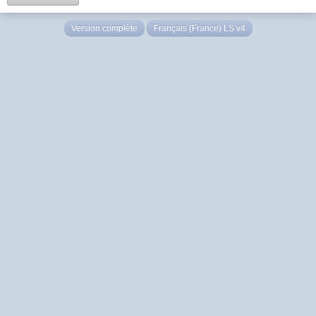
Version complète
Français (France) LS v4