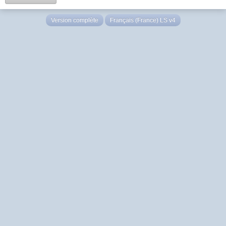
Version complète
Français (France) LS v4