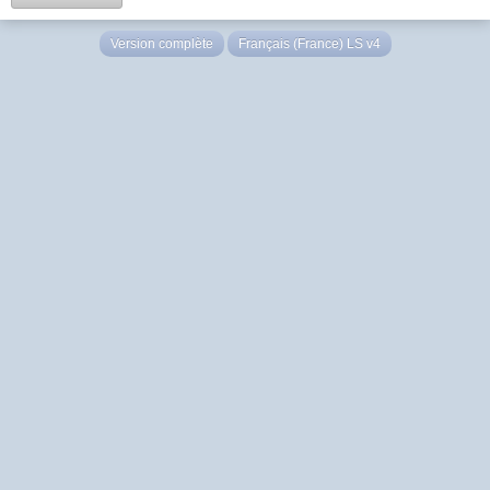
Version complète
Français (France) LS v4