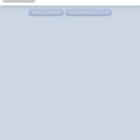
Version complète
Français (France) LS v4