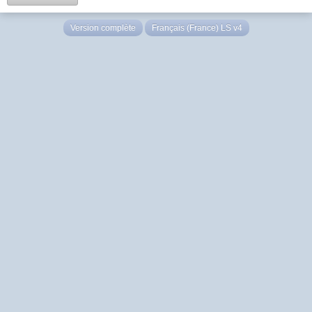
Version complète
Français (France) LS v4