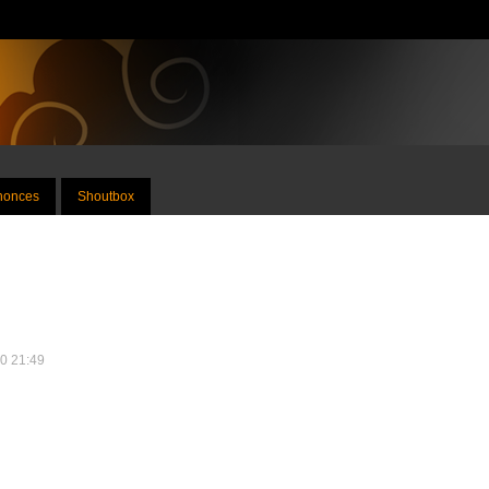
nnonces
Shoutbox
10 21:49