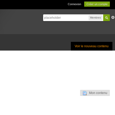
Connexion
Créer un compte
Membres
Voir le nouveau contenu
Mon contenu