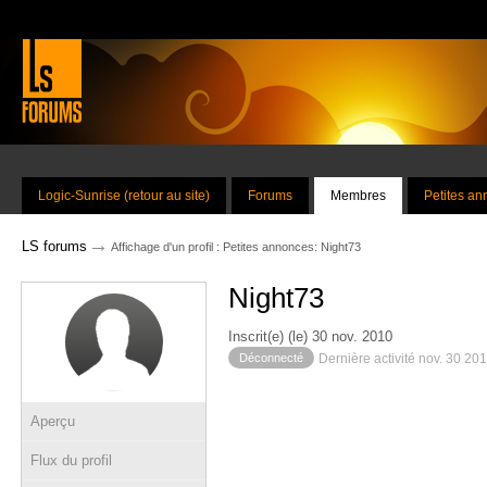
Logic-Sunrise (retour au site)
Forums
Membres
Petites a
→
LS forums
Affichage d'un profil : Petites annonces: Night73
Night73
Inscrit(e) (le) 30 nov. 2010
Déconnecté
Dernière activité nov. 30 20
Aperçu
Flux du profil