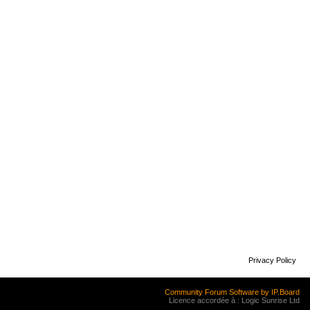
Privacy Policy
Community Forum Software by IP.Board
Licence accordée à : Logic Sunrise Ltd