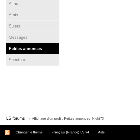
Aime
Amis
Sujets
Messages
Petites annonces
Shoutbox
→
LS forums
Affichage d'un profil : Petites annonces: Night73
Changer le thème
Français (France) LS v4
Aide