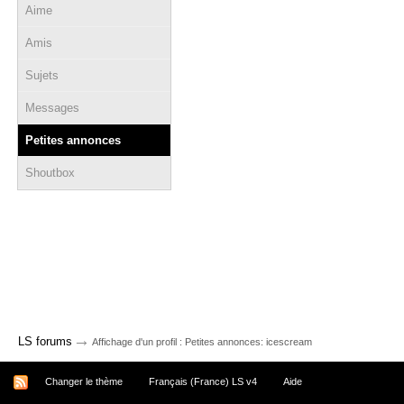
Aime
Amis
Sujets
Messages
Petites annonces
Shoutbox
→
LS forums
Affichage d'un profil : Petites annonces: icescream
Changer le thème
Français (France) LS v4
Aide