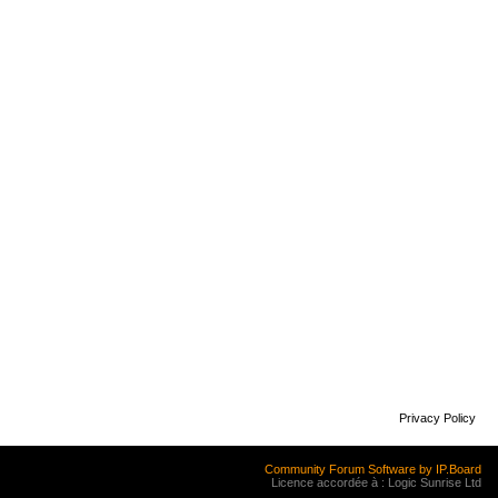
Privacy Policy
Community Forum Software by IP.Board
Licence accordée à : Logic Sunrise Ltd