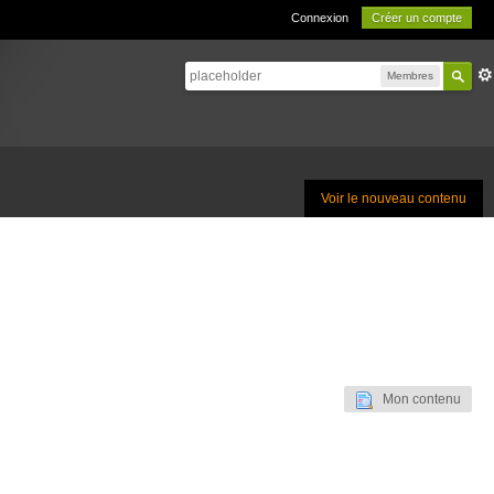
Connexion
Créer un compte
Membres
Voir le nouveau contenu
Mon contenu