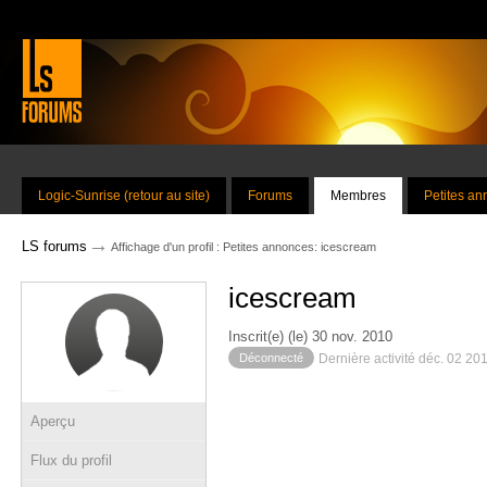
Logic-Sunrise (retour au site)
Forums
Membres
Petites a
→
LS forums
Affichage d'un profil : Petites annonces: icescream
icescream
Inscrit(e) (le) 30 nov. 2010
Déconnecté
Dernière activité déc. 02 20
Aperçu
Flux du profil