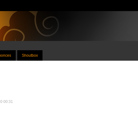
nnonces
Shoutbox
10 00:31