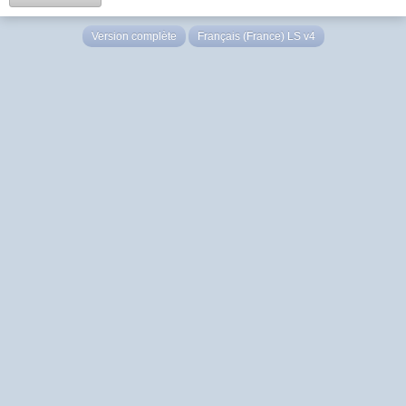
Version complète
Français (France) LS v4