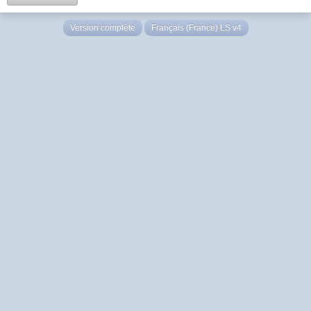
Version complète
Français (France) LS v4