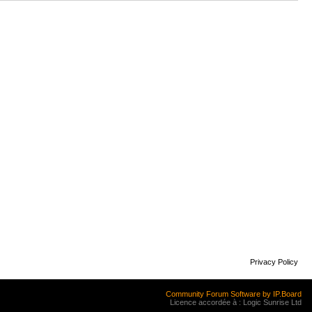
Privacy Policy
Community Forum Software by IP.Board
Licence accordée à : Logic Sunrise Ltd