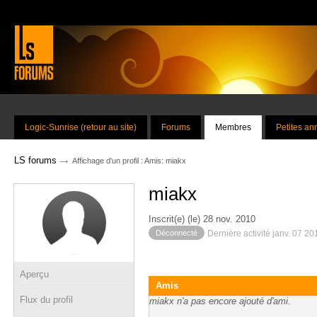
Logic-Sunrise (retour au site)
Forums
Membres
Petites a
→
LS forums
Affichage d'un profil : Amis: miakx
miakx
Inscrit(e) (le) 28 nov. 2010
Déconnecté
Dernière activité janv. 07 2
Aperçu
Amis
Flux du profil
miakx n'a pas encore ajouté d'ami.