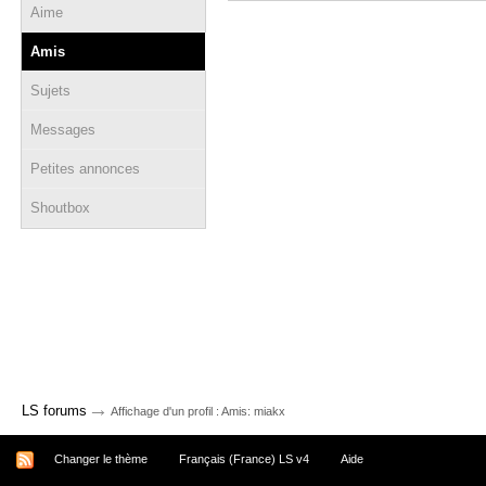
Aime
Amis
Sujets
Messages
Petites annonces
Shoutbox
→
LS forums
Affichage d'un profil : Amis: miakx
Changer le thème
Français (France) LS v4
Aide