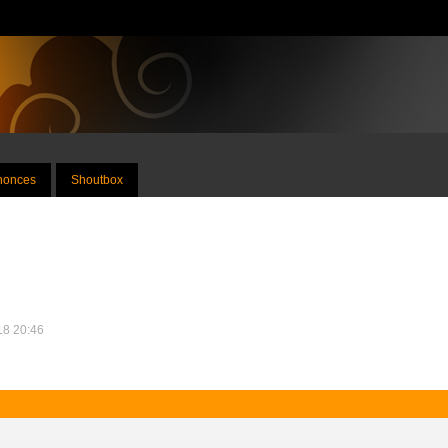
nnonces
Shoutbox
018 20:46