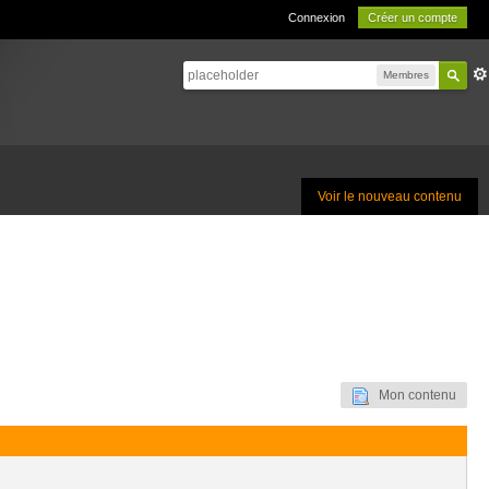
Connexion
Créer un compte
Membres
Voir le nouveau contenu
Mon contenu