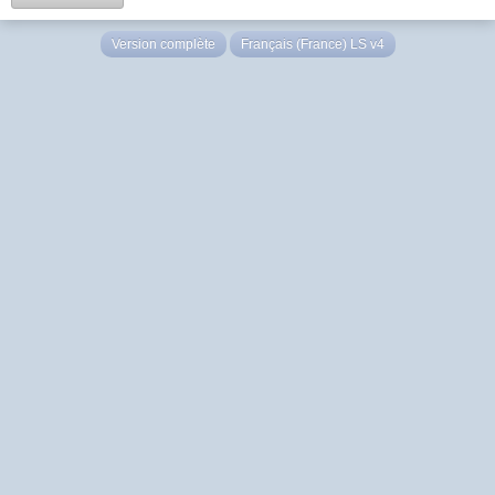
Version complète
Français (France) LS v4