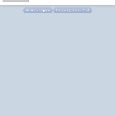
Version complète
Français (France) LS v4