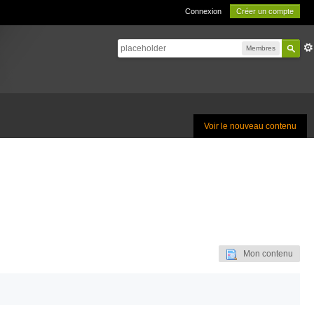
Connexion
Créer un compte
Membres
Voir le nouveau contenu
Mon contenu