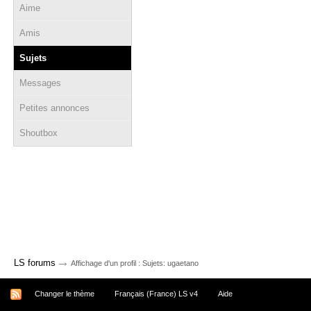
Aime
Amis
Sujets
Messages
Petites annonces
Shoutbox
→
LS forums
Affichage d'un profil : Sujets: ugaetano
Changer le thème
Français (France) LS v4
Aide