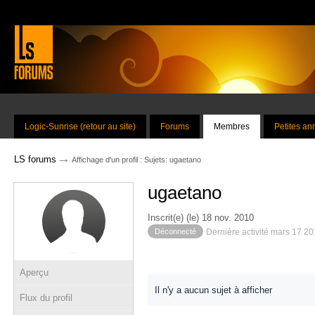
Logic-Sunrise (retour au site)
Forums
Membres
Petites a
→
LS forums
Affichage d'un profil : Sujets: ugaetano
ugaetano
Inscrit(e) (le) 18 nov. 2010
Déconnecté
Dernière activité mars 17 2
Aperçu
Il n'y a aucun sujet à afficher
Flux du profil