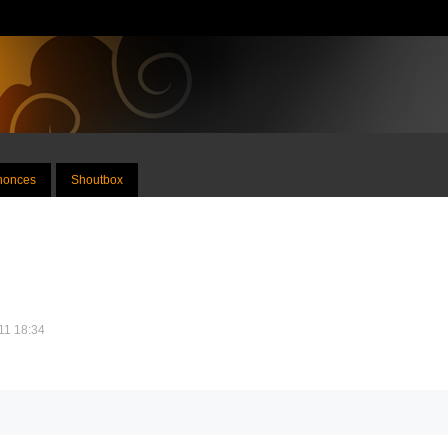
nnonces
Shoutbox
011 18:34