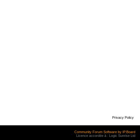
Privacy Policy
Community Forum Software by IP.Board
Licence accordée à : Logic Sunrise Ltd