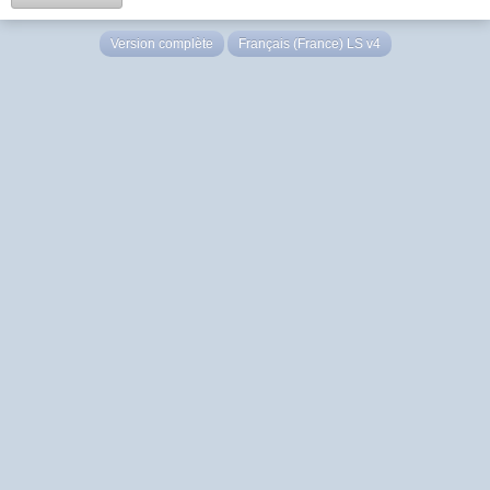
Version complète
Français (France) LS v4