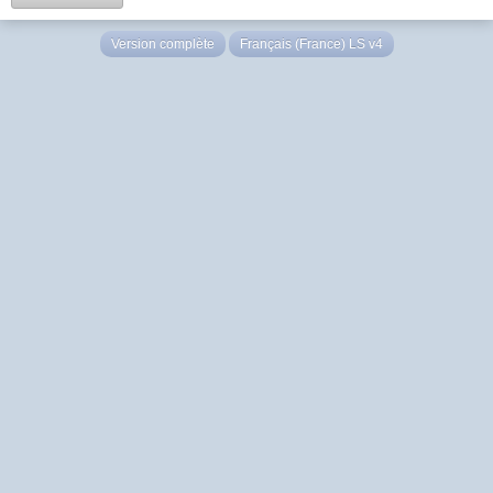
Version complète
Français (France) LS v4