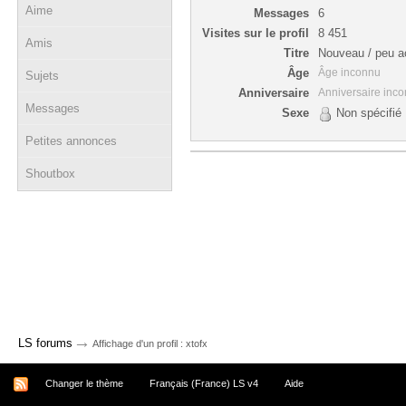
Aime
Messages
6
Visites sur le profil
8 451
Amis
Titre
Nouveau / peu ac
Âge
Âge inconnu
Sujets
Anniversaire
Anniversaire inc
Messages
Sexe
Non spécifié
Petites annonces
Shoutbox
→
LS forums
Affichage d'un profil : xtofx
Changer le thème
Français (France) LS v4
Aide