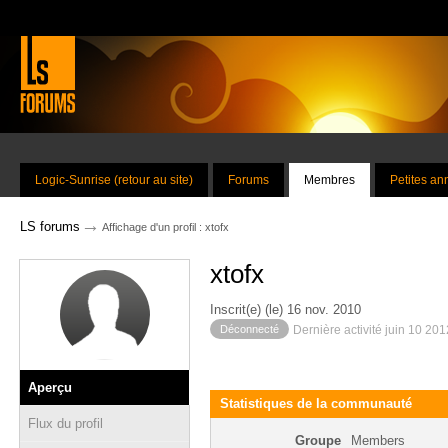
Logic-Sunrise (retour au site)
Forums
Membres
Petites a
→
LS forums
Affichage d'un profil : xtofx
xtofx
Inscrit(e) (le) 16 nov. 2010
Déconnecté
Dernière activité juin 10 20
Aperçu
Statistiques de la communauté
Flux du profil
Groupe
Members