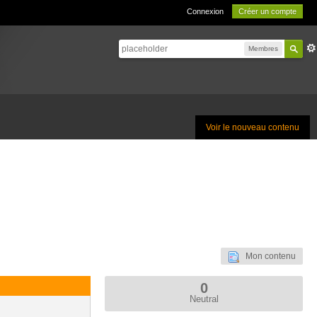
Connexion
Créer un compte
Membres
Voir le nouveau contenu
Mon contenu
0
Neutral