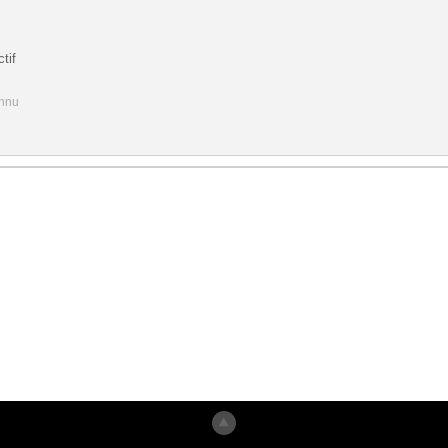
tif
onnu