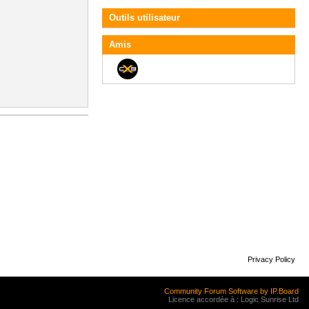
Outils utilisateur
Amis
Privacy Policy
Community Forum Software by IP.Board
Licence accordée à : Logic Sunrise Ltd