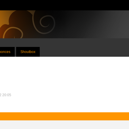
nnonces
Shoutbox
12 20:05