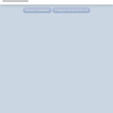
Version complète
Français (France) LS v4