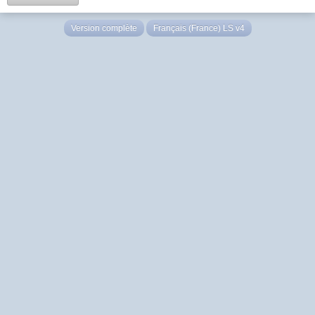
Version complète
Français (France) LS v4