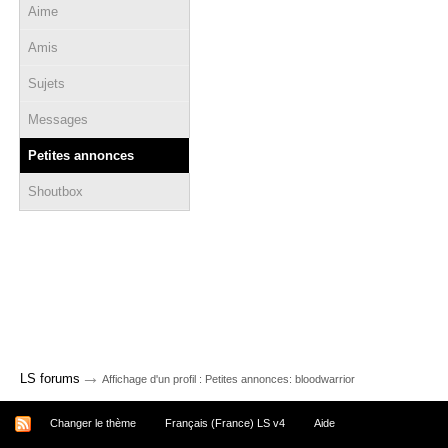
Aime
Amis
Sujets
Messages
Petites annonces
Shoutbox
→
LS forums
Affichage d'un profil : Petites annonces: bloodwarrior
Changer le thème
Français (France) LS v4
Aide