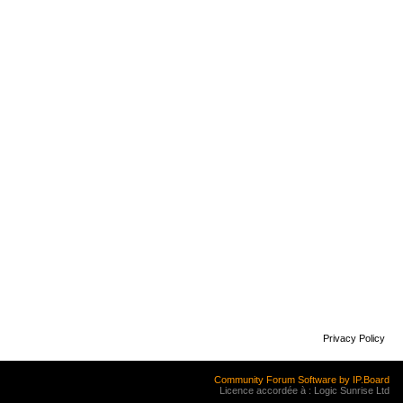
Privacy Policy
Community Forum Software by IP.Board
Licence accordée à : Logic Sunrise Ltd