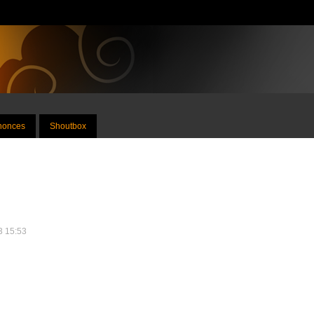
nnonces
Shoutbox
13 15:53