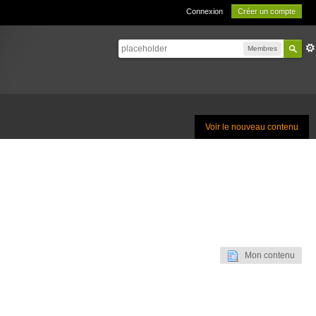
Connexion
Créer un compte
Membres
Voir le nouveau contenu
Mon contenu