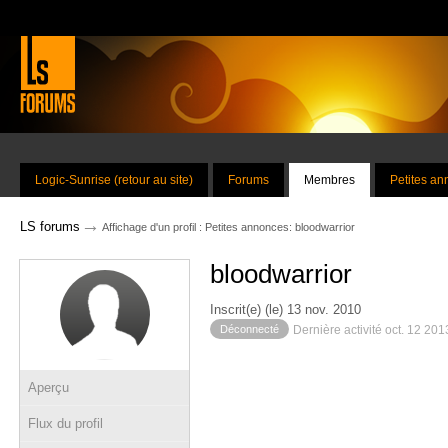
Logic-Sunrise (retour au site)
Forums
Membres
Petites a
→
LS forums
Affichage d'un profil : Petites annonces: bloodwarrior
bloodwarrior
Inscrit(e) (le) 13 nov. 2010
Déconnecté
Dernière activité oct. 12 20
Aperçu
Flux du profil