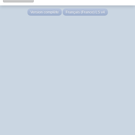
Version complète
Français (France) LS v4