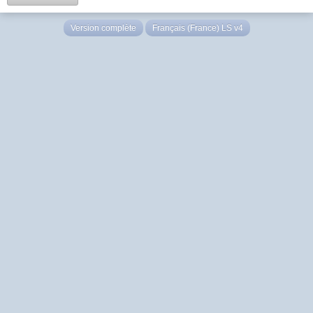
Version complète
Français (France) LS v4