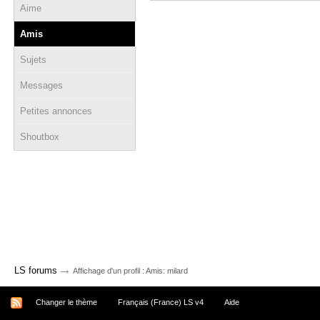
Aime
Amis
Sujets
Messages
Petites annonces
Shoutbox
→
LS forums
Affichage d'un profil : Amis: milard
Changer le thème
Français (France) LS v4
Aide