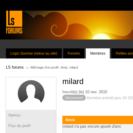
Logic-Sunrise (retour au site)
Forums
Membres
Petites a
→
LS forums
Affichage d'un profil : Amis: milard
milard
Inscrit(e) (le) 10 nov. 2010
Déconnecté
Dernière activité janv. 05 2
Aperçu
Amis
Flux du profil
milard n'a pas encore ajouté d'ami.