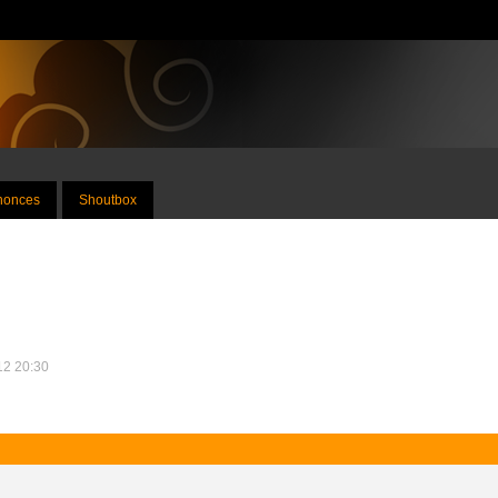
nnonces
Shoutbox
012 20:30