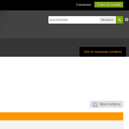
Connexion
Créer un compte
Membres
Voir le nouveau contenu
Mon contenu