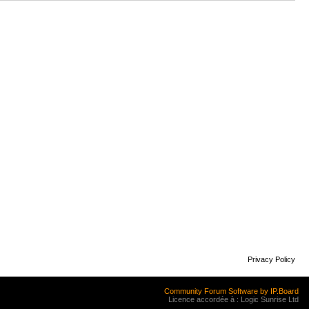
Privacy Policy
Community Forum Software by IP.Board
Licence accordée à : Logic Sunrise Ltd