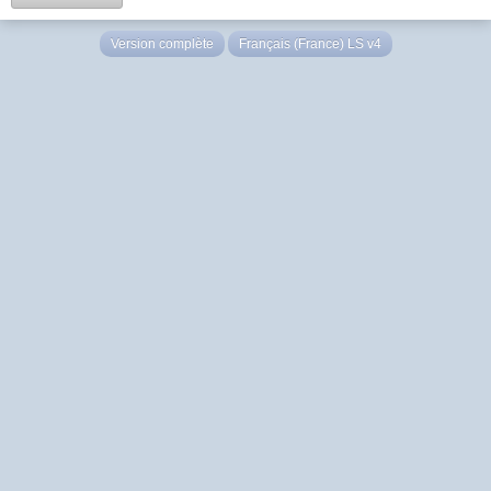
Version complète
Français (France) LS v4