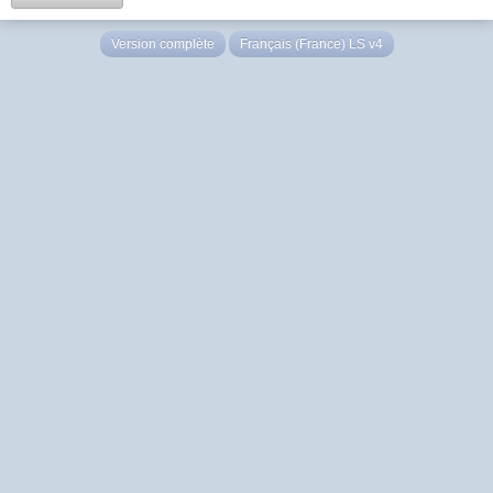
Version complète
Français (France) LS v4