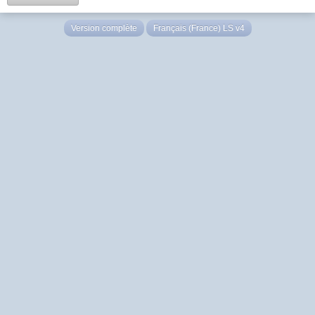
Version complète
Français (France) LS v4