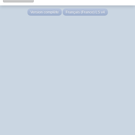
Version complète
Français (France) LS v4