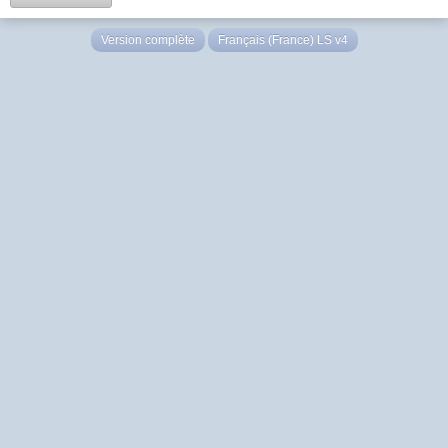
Version complète
Français (France) LS v4