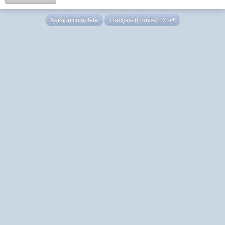
Version complète
Français (France) LS v4