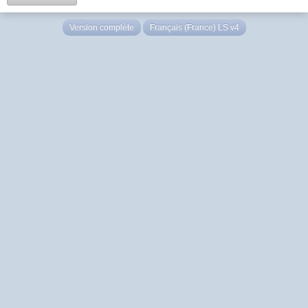
Version complète
Français (France) LS v4